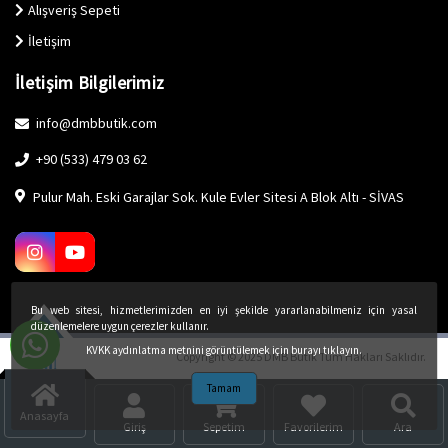
Alışveriş Sepeti
İletişim
İletişim Bilgilerimiz
info@dmbbutik.com
+90 (533) 479 03 62
Pulur Mah. Eski Garajlar Sok. Kule Evler Sitesi A Blok Altı - SİVAS
Bu web sitesi, hizmetlerimizden en iyi şekilde yararlanabilmeniz için yasal
düzenlemelere uygun çerezler kullanır.
KVKK aydınlatma metnini görüntülemek için burayı tıklayın.
Copyright © 2025 DMB Butik Tüm Hakları Saklıdır.
Tamam
Anasayfa
Giriş
Sepetim
Favorilerim
Ara