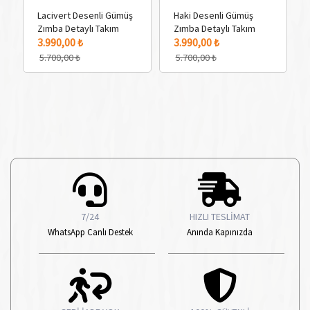
Lacivert Desenli Gümüş
Haki Desenli Gümüş
Zımba Detaylı Takım
Zımba Detaylı Takım
3 Adet Renk Seçeneği
3 
3.990,00 ₺
3.990,00 ₺
5.700,00 ₺
5.700,00 ₺
7/24
HIZLI TESLİMAT
WhatsApp Canlı Destek
Anında Kapınızda