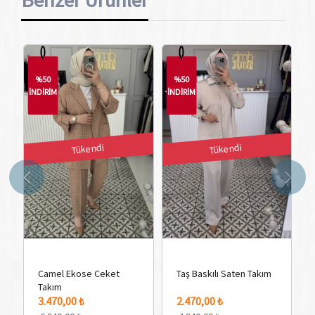
%50
%50
İNDİRİM
İNDİRİM
İN
Tükendi
Tükendi
Camel Ekose Ceket
Taş Baskılı Saten Takım
Takım
3.470,00 ₺
2.470,00 ₺