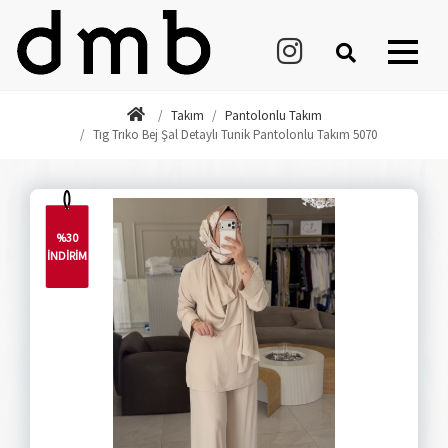
Takım
Pantolonlu Takım
Tıg Trıko Bej Şal Detaylı Tunik Pantolonlu Takım 5070
%30
İNDİRİM