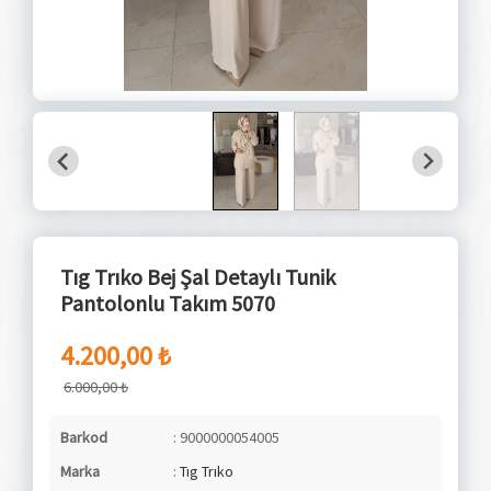
Tıg Trıko Bej Şal Detaylı Tunik
Pantolonlu Takım 5070
4.200,00 ₺
6.000,00 ₺
Barkod
: 9000000054005
Marka
:
Tıg Trıko