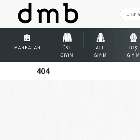
MARKALAR
ÜST
ALT
DIŞ
GIYIM
GIYIM
GIYIM
404