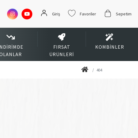
Giriş
Favoriler
Sepetim
İNDIRIMDE
FIRSAT
KOMBINLER
OLANLAR
ÜRÜNLERI
404