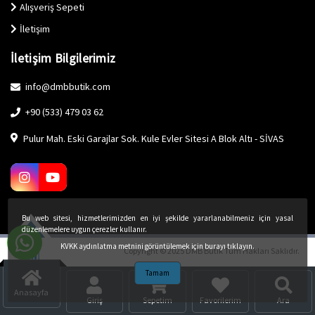
Alışveriş Sepeti
İletişim
İletişim Bilgilerimiz
info@dmbbutik.com
+90 (533) 479 03 62
Pulur Mah. Eski Garajlar Sok. Kule Evler Sitesi A Blok Altı - SİVAS
Bu web sitesi, hizmetlerimizden en iyi şekilde yararlanabilmeniz için yasal
düzenlemelere uygun çerezler kullanır.
KVKK aydınlatma metnini görüntülemek için burayı tıklayın.
Copyright © 2025 DMB Butik Tüm Hakları Saklıdır.
Tamam
Anasayfa
Giriş
Sepetim
Favorilerim
Ara