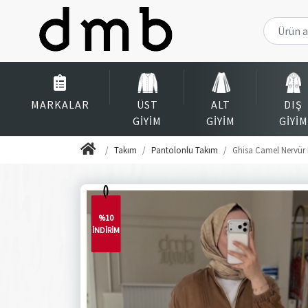
MARKALAR
ÜST
ALT
DIŞ
GIYIM
GIYIM
GIYIM
Takım
Pantolonlu Takım
Ghisa Camel Nervür 
%10
İNDİRİM