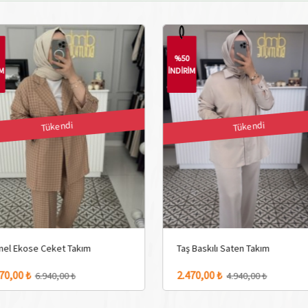
%50
İM
İNDİRİM
Tükendi
Tükendi
el Ekose Ceket Takım
Taş Baskılı Saten Takım
70,00 ₺
2.470,00 ₺
6.940,00 ₺
4.940,00 ₺