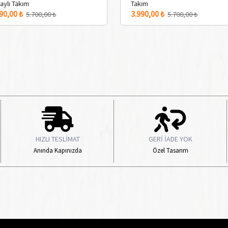
aylı Takım
Takım
3 Adet Renk Seçeneği
90,00 ₺
3.990,00 ₺
5.700,00 ₺
5.700,00 ₺
HIZLI TESLİMAT
GERİ İADE YOK
Anında Kapınızda
Özel Tasarım