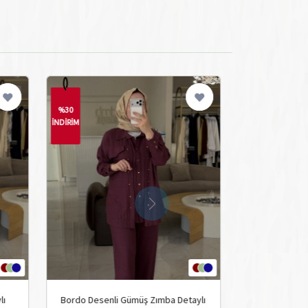
%30
%30
İNDİRİM
İNDİRİM
lı
Bordo Desenli Gümüş Zımba Detaylı
Siyah Payet Ayr