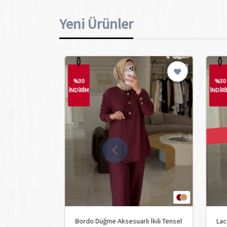
Yeni Ürünler
%30
%30
İNDİRİM
İNDİR
ı İkili Tensel
Bordo Düğme Aksesuarlı İkili Tensel
Lac