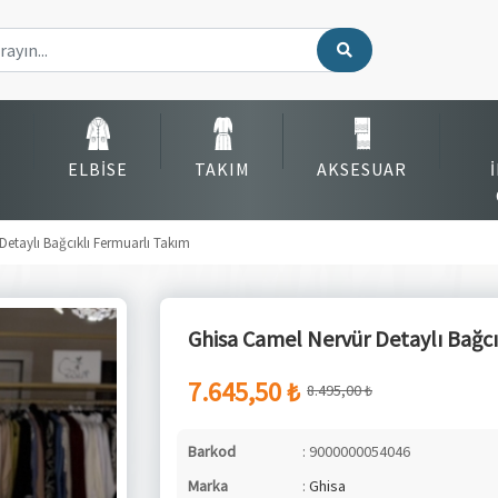
ELBISE
TAKIM
AKSESUAR
Detaylı Bağcıklı Fermuarlı Takım
Ghisa Camel Nervür Detaylı Bağcı
7.645,50 ₺
8.495,00 ₺
Barkod
: 9000000054046
Marka
:
Ghisa