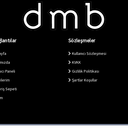
lantılar
Sözleşmeler
ayfa
Kullanıcı Sözleşmesi
ımızda
KVKK
ıcı Paneli
Gizlilik Politikası
ilerim
Şartlar Koşullar
eriş Sepeti
im