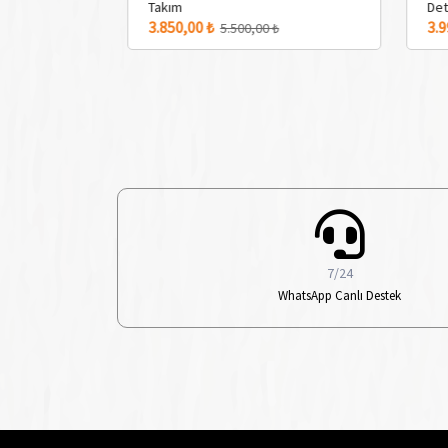
Takım
Det
2 Adet Renk Seçeneği
3.850,00 ₺
3.9
₺
5.500,00 ₺
7/24
WhatsApp Canlı Destek