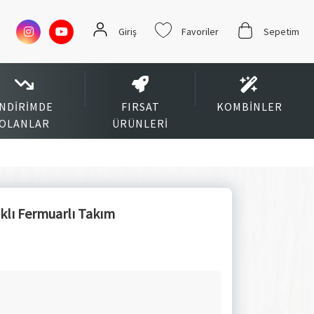
Giriş
Favoriler
Sepetim
İNDIRIMDE
FIRSAT
KOMBINLER
OLANLAR
ÜRÜNLERI
klı Fermuarlı Takım