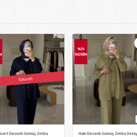
%30
İM
İNDİRİM
Tükendi
ivert Desenli Gümüş Zımba
Haki Desenli Gümüş Zımba Detay