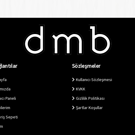
lantılar
Sözleşmeler
ayfa
Kullanıcı Sözleşmesi
ımızda
KVKK
ıcı Paneli
Gizlilik Politikası
ilerim
Şartlar Koşullar
eriş Sepeti
im