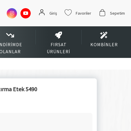
Giriş
Favoriler
Sepetim
İNDIRIMDE
FIRSAT
KOMBINLER
OLANLAR
ÜRÜNLERI
tırma Etek 5490