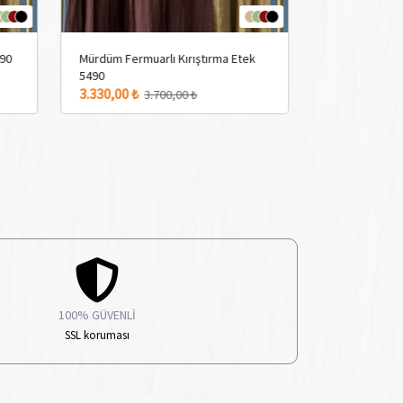
490
Mürdüm Fermuarlı Kırıştırma Etek
Siyah Fermuar
5490
4 Adet Renk Seçeneği
4 Adet Renk Seçen
3.330,00 ₺
3.330,00 ₺
3.700,00 ₺
3
100% GÜVENLİ
SSL koruması