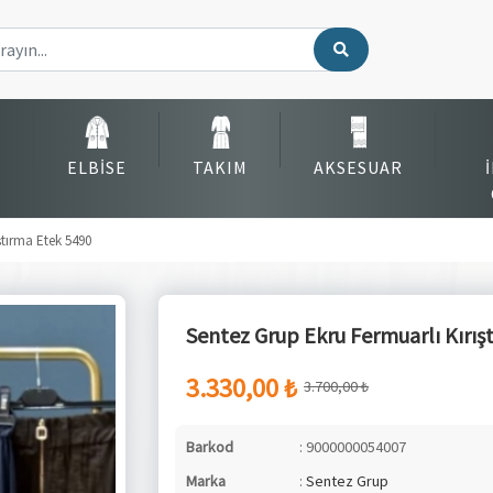
ELBISE
TAKIM
AKSESUAR
ştırma Etek 5490
Sentez Grup Ekru Fermuarlı Kırış
3.330,00 ₺
3.700,00 ₺
Barkod
: 9000000054007
Marka
:
Sentez Grup