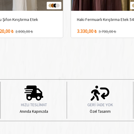
u Şifon Kırıştırma Etek
Haki Fermuarlı Kırıştırma Etek 5
 Renk Seçeneği
4 Adet Renk Seçeneği
20,00 ₺
3.330,00 ₺
2.800,00 ₺
3.700,00 ₺
HIZLI TESLİMAT
GERİ İADE YOK
Anında Kapınızda
Özel Tasarım