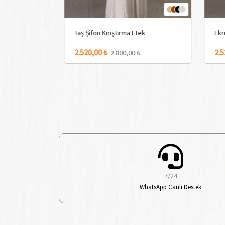
ek
Taş Şifon Kırıştırma Etek
Ekr
4 Adet Renk Seçeneği
4 Adet
2.520,00 ₺
2.5
₺
2.800,00 ₺
7/24
WhatsApp Canlı Destek