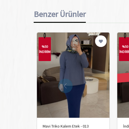
Benzer Ürünler
%50
%50
İNDİRİM
İNDİR
Mavi Triko Kalem Etek - 013
İnd