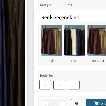
Kategori
:
Etek
Renk Seçenekleri
Haki
Siyah
MÜRDÜM
Bedenler :
1
2
3
-
+
Sep