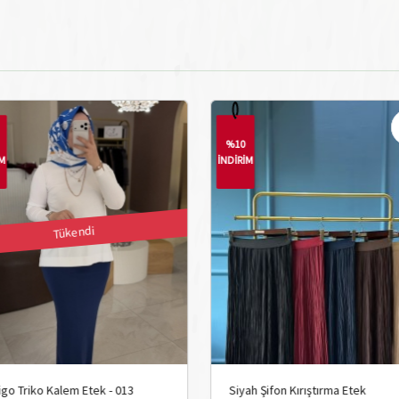
%10
İM
İNDİRİM
Tükendi
igo Triko Kalem Etek - 013
Siyah Şifon Kırıştırma Etek