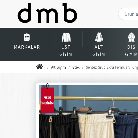
MARKALAR
ÜST
ALT
DIŞ
GIYIM
GIYIM
GIYIM
Alt Giyim
Etek
Sentez Grup Ekru Fermuarlı Kırı
%10
İNDİRİM