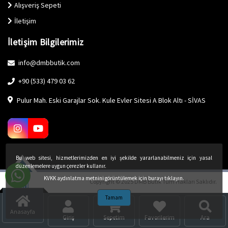
Alışveriş Sepeti
İletişim
İletişim Bilgilerimiz
info@dmbbutik.com
+90 (533) 479 03 62
Pulur Mah. Eski Garajlar Sok. Kule Evler Sitesi A Blok Altı - SİVAS
Bu web sitesi, hizmetlerimizden en iyi şekilde yararlanabilmeniz için yasal
düzenlemelere uygun çerezler kullanır.
KVKK aydınlatma metnini görüntülemek için burayı tıklayın.
Copyright © 2025 DMB Butik Tüm Hakları Saklıdır.
Tamam
Anasayfa
Giriş
Sepetim
Favorilerim
Ara