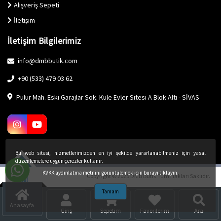
Alışveriş Sepeti
İletişim
İletişim Bilgilerimiz
info@dmbbutik.com
+90 (533) 479 03 62
Pulur Mah. Eski Garajlar Sok. Kule Evler Sitesi A Blok Altı - SİVAS
Bu web sitesi, hizmetlerimizden en iyi şekilde yararlanabilmeniz için yasal
düzenlemelere uygun çerezler kullanır.
KVKK aydınlatma metnini görüntülemek için burayı tıklayın.
Copyright © 2025 DMB Butik Tüm Hakları Saklıdır.
Tamam
Anasayfa
Giriş
Sepetim
Favorilerim
Ara