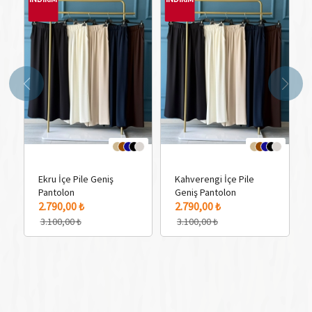
Ekru İçe Pile Geniş
Kahverengi İçe Pile
Pantolon
Geniş Pantolon
5 Adet Renk Seçeneği
5 Adet Renk Seçeneği
5 
2.790,00 ₺
2.790,00 ₺
3.100,00 ₺
3.100,00 ₺