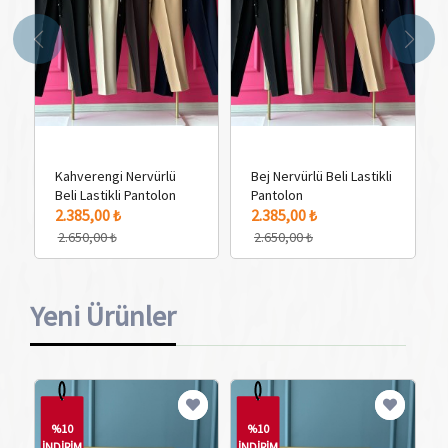
Kahverengi Nervürlü
Bej Nervürlü Beli Lastikli
Beli Lastikli Pantolon
Pantolon
5 Adet Renk Seçeneği
5 Adet Renk Seçeneği
2.385,00 ₺
2.385,00 ₺
2.650,00 ₺
2.650,00 ₺
Yeni Ürünler
%10
%10
İNDİRİM
İNDİRİM
İN