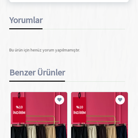
Yorumlar
Bu ürün için henüz yorum yapılmamıştır.
Benzer Ürünler
%10
%10
İNDİRİM
İNDİRİM
İN