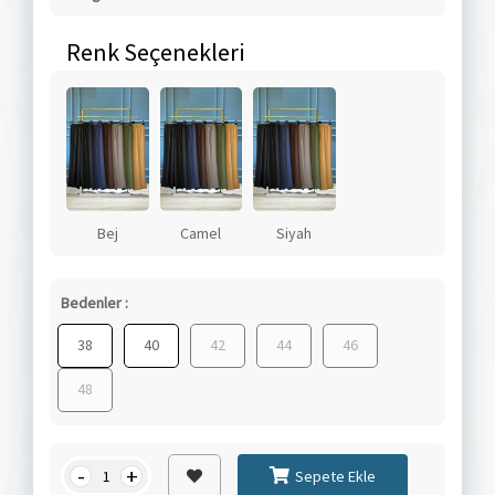
Renk Seçenekleri
Bej
Camel
Siyah
Bedenler :
38
40
42
44
46
48
-
+
Sepete Ekle