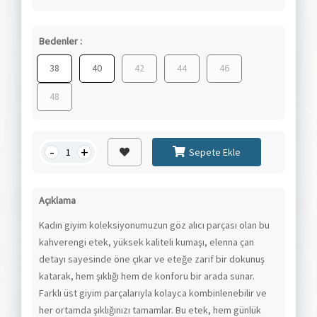
Bedenler :
38
40
42
44
46
48
-
+
Sepete Ekle
Açıklama
Kadın giyim koleksiyonumuzun göz alıcı parçası olan bu
kahverengi etek, yüksek kaliteli kumaşı, elenna çan
detayı sayesinde öne çıkar ve eteğe zarif bir dokunuş
katarak, hem şıklığı hem de konforu bir arada sunar.
Farklı üst giyim parçalarıyla kolayca kombinlenebilir ve
her ortamda şıklığınızı tamamlar. Bu etek, hem günlük