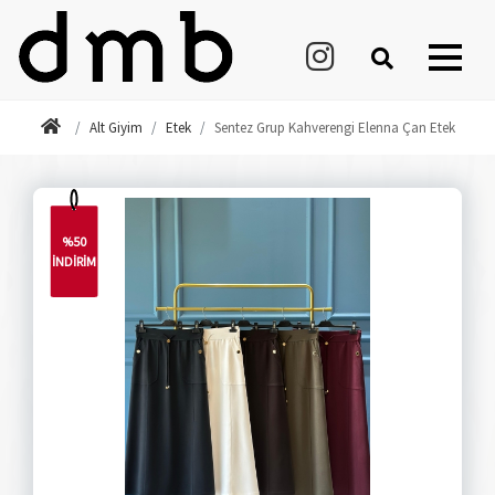
Alt Giyim
Etek
Sentez Grup Kahverengi Elenna Çan Etek
%50
İNDİRİM