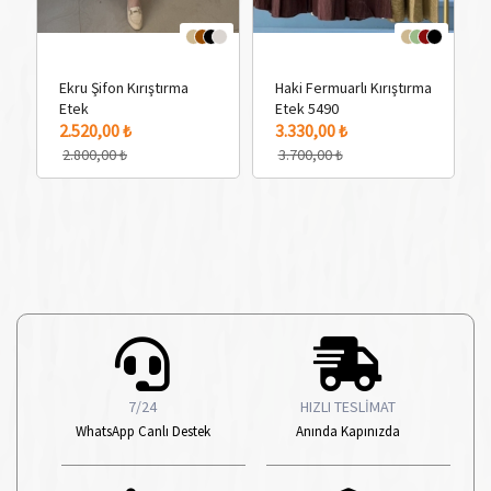
Ekru Şifon Kırıştırma
Haki Fermuarlı Kırıştırma
Etek
Etek 5490
4 Adet Renk Seçeneği
4 Adet Renk Seçeneği
4 
2.520,00 ₺
3.330,00 ₺
2.800,00 ₺
3.700,00 ₺
7/24
HIZLI TESLİMAT
WhatsApp Canlı Destek
Anında Kapınızda