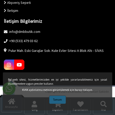
Alışveriş Sepeti
İletişim
İletişim Bilgilerimiz
info@dmbbutik.com
+90 (533) 479 03 62
Pulur Mah. Eski Garajlar Sok. Kule Evler Sitesi A Blok Altı - SİVAS
Bu web sitesi, hizmetlerimizden en iyi şekilde yararlanabilmeniz için yasal
düzenlemelere uygun çerezler kullanır.
KVKK aydınlatma metnini görüntülemek için burayı tıklayın.
Copyright © 2025 DMB Butik Tüm Hakları Saklıdır.
Tamam
Anasayfa
Giriş
Sepetim
Favorilerim
Ara