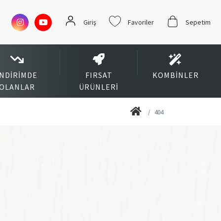
Giriş
Favoriler
Sepetim
İNDIRIMDE
FIRSAT
KOMBINLER
OLANLAR
ÜRÜNLERI
404