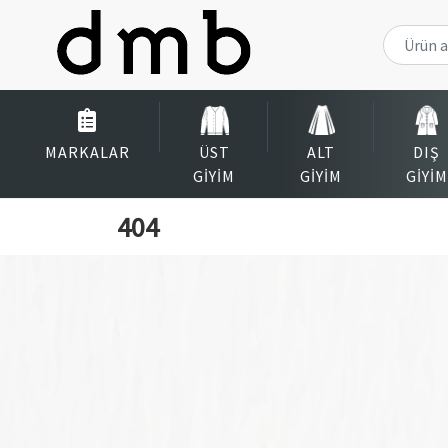
MARKALAR
ÜST
ALT
DIŞ
GIYIM
GIYIM
GIYIM
404