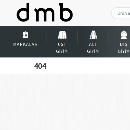
MARKALAR
ÜST
ALT
DIŞ
GIYIM
GIYIM
GIYIM
404