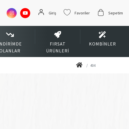
Giriş
Favoriler
Sepetim
İNDIRIMDE
FIRSAT
KOMBINLER
OLANLAR
ÜRÜNLERI
404