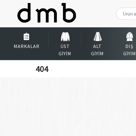
MARKALAR
ÜST
ALT
DIŞ
GIYIM
GIYIM
GIYIM
404