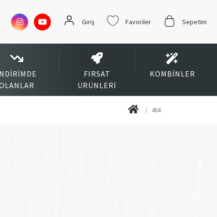
Giriş
Favoriler
Sepetim
İNDIRIMDE
FIRSAT
KOMBINLER
OLANLAR
ÜRÜNLERI
404