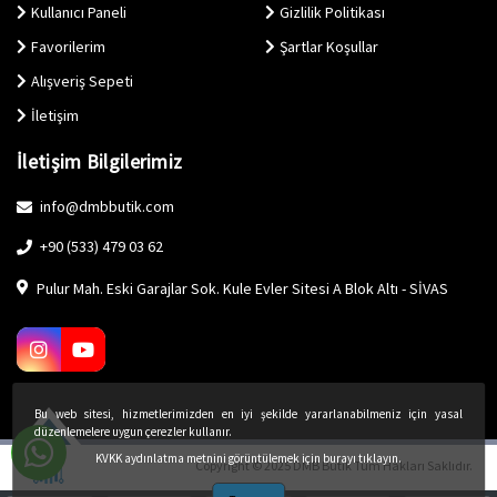
Kullanıcı Paneli
Gizlilik Politikası
Favorilerim
Şartlar Koşullar
Alışveriş Sepeti
İletişim
İletişim Bilgilerimiz
info@dmbbutik.com
+90 (533) 479 03 62
Pulur Mah. Eski Garajlar Sok. Kule Evler Sitesi A Blok Altı - SİVAS
Bu web sitesi, hizmetlerimizden en iyi şekilde yararlanabilmeniz için yasal
düzenlemelere uygun çerezler kullanır.
KVKK aydınlatma metnini görüntülemek için burayı tıklayın.
Copyright © 2025 DMB Butik Tüm Hakları Saklıdır.