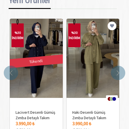
Yeni Ürünler
%30
%30
İNDİRİM
İNDİRİM
İN
Tükendi
Lacivert Desenli Gümüş
Haki Desenli Gümüş
Zımba Detaylı Takım
Zımba Detaylı Takım
3 Adet Renk Seçeneği
3 
3.990,00 ₺
3.990,00 ₺