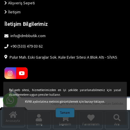
Alışveriş Sepeti
İletişim
İletişim Bilgilerimiz
info@dmbbutik.com
+90 (533) 479 03 62
Pulur Mah. Eski Garajlar Sok. Kule Evler Sitesi A Blok Altı - SİVAS
Bu web sitesi, hizmetlerimizden en iyi şekilde yararlanabilmeniz için yasal
düzenlemelere uygun çerezler kullanır.
KVKK aydınlatma metnini görüntülemek için burayı tıklayın.
Copyright © 2025 DMB Butik Tüm Hakları Saklıdır.
Tamam
Anasayfa
Giriş
Sepetim
Favorilerim
Ara