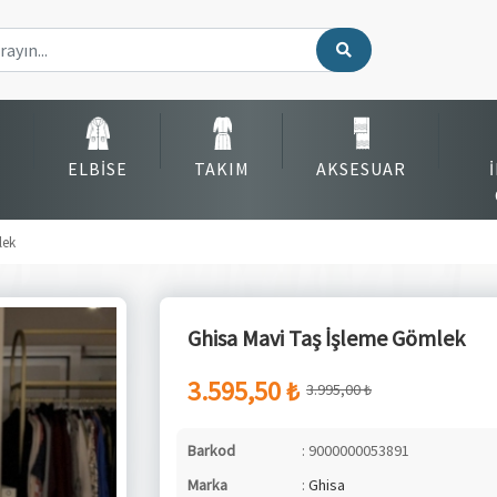
ELBISE
TAKIM
AKSESUAR
lek
Ghisa Mavi Taş İşleme Gömlek
3.595,50 ₺
3.995,00 ₺
Barkod
: 9000000053891
Marka
:
Ghisa