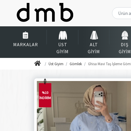
MARKALAR
ÜST
ALT
DIŞ
GIYIM
GIYIM
GIYIM
Üst Giyim
Gömlek
Ghisa Mavi Taş İşleme Göm
%10
İNDİRİM