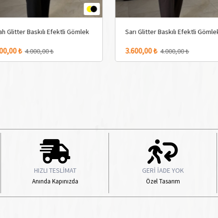
tli Gömlek
Sarı Glitter Baskılı Efektli Gömlek
Ekru K
2 Adet Renk Seçeneği
3 Adet Ren
3.600,00 ₺
2.340,
4.000,00 ₺
HIZLI TESLİMAT
GERİ İADE YOK
Anında Kapınızda
Özel Tasarım