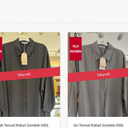
%10
%50
İNDİRİM
İNDİRİM
Tükendi
Gri Tensel Rahat Gömlek-3001
Siyah Taş İşleme G