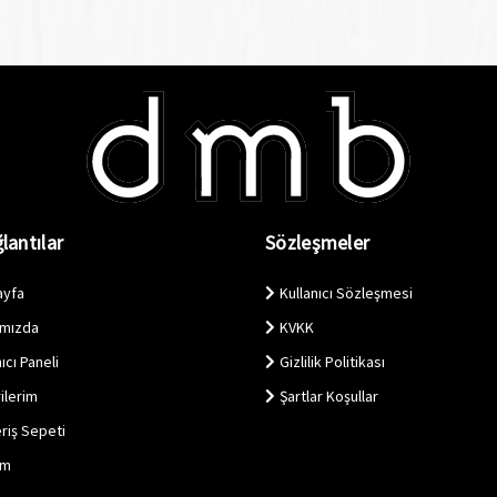
lantılar
Sözleşmeler
ayfa
Kullanıcı Sözleşmesi
ımızda
KVKK
ıcı Paneli
Gizlilik Politikası
ilerim
Şartlar Koşullar
eriş Sepeti
im