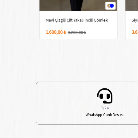
Mavi Çizgili Çift Yakalı İncili Gömlek
Siyah Glitter Baskılı Efek
2 Adet Renk Seçeneği
2 Adet Renk Seçeneği
1.600,00 ₺
3.600,00 ₺
3.200,00 ₺
4.000,00 ₺
7/24
WhatsApp Canlı Destek