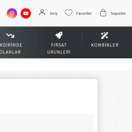
Giriş
Favoriler
Sepetim
İNDIRIMDE
FIRSAT
KOMBINLER
OLANLAR
ÜRÜNLERI