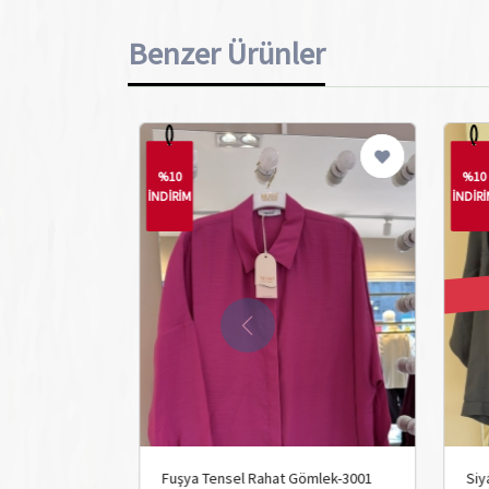
Benzer Ürünler
%10
İNDİRİM
Tükendi
sel Rahat Gömlek-3001
Siyah Tensel Rahat Gömlek-3001