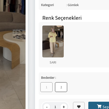
Kategori
:
Gömlek
Renk Seçenekleri
SARI
Bedenler :
1
2
-
+
Sep