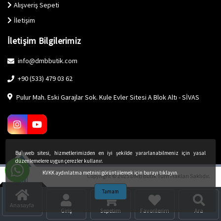
Alışveriş Sepeti
İletişim
İletişim Bilgilerimiz
info@dmbbutik.com
+90 (533) 479 03 62
Pulur Mah. Eski Garajlar Sok. Kule Evler Sitesi A Blok Altı - SİVAS
Bu web sitesi, hizmetlerimizden en iyi şekilde yararlanabilmeniz için yasal
düzenlemelere uygun çerezler kullanır.
KVKK aydınlatma metnini görüntülemek için burayı tıklayın.
Copyright © 2025 DMB Butik Tüm Hakları Saklıdır.
Tamam
Anasayfa
Giriş
Sepetim
Favorilerim
Ara