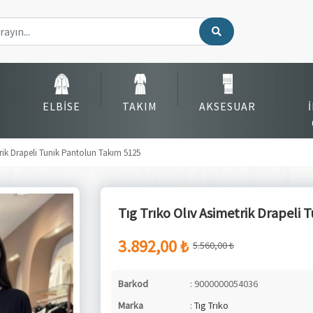
ELBISE
TAKIM
AKSESUAR
trik Drapeli Tunik Pantolun Takım 5125
Tıg Trıko Olıv Asimetrik Drapeli
3.892,00 ₺
5.560,00 ₺
Barkod
: 9000000054036
Marka
:
Tıg Trıko