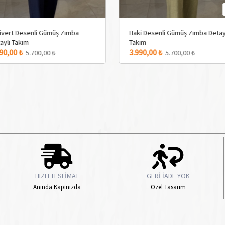
Haki Desenli Gümüş Zımba Detaylı
Bordo Desenli Gümü
Takım
Takım
3 Adet Renk Seçeneği
3 Adet Renk Seçeneği
3.990,00 ₺
3.990,00 ₺
5.700,00 ₺
5.700,0
HIZLI TESLİMAT
GERİ İADE YOK
Anında Kapınızda
Özel Tasarım