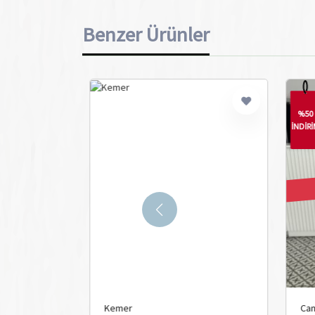
Benzer Ürünler
%50
İNDİRİM
Tükendi
Camel Ekose Ceket Takım