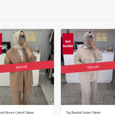
%50
%50
İNDİRİM
İNDİRİM
Tükendi
Tüken
Taş Baskılı Saten Takım
Bej Gül Broşlu Takım