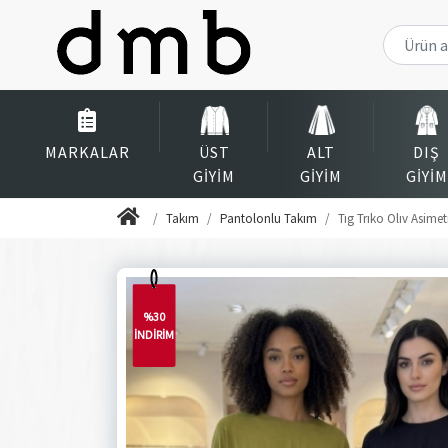
MARKALAR
ÜST
ALT
DIŞ
GIYIM
GIYIM
GIYIM
Takım
Pantolonlu Takım
Tıg Trıko Olıv Asime
%30
İNDİRİM