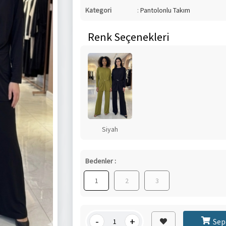
Kategori
:
Pantolonlu Takım
Renk Seçenekleri
Siyah
Bedenler :
1
2
3
-
+
Sep