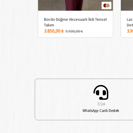
me Aksesuarlı İkili Tensel
Lacivert Desenli Gümüş Zımba
Detaylı Takım
eçeneği
 ₺
3.990,00 ₺
5.500,00 ₺
5.700,00 ₺
7/24
WhatsApp Canlı Destek