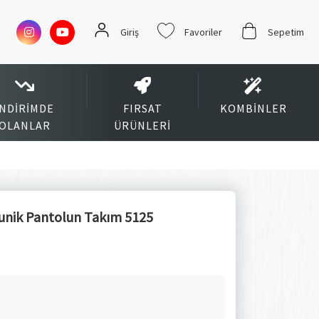
Giriş
Favoriler
Sepetim
İNDIRIMDE
FIRSAT
KOMBINLER
OLANLAR
ÜRÜNLERI
 Tunik Pantolun Takım 5125