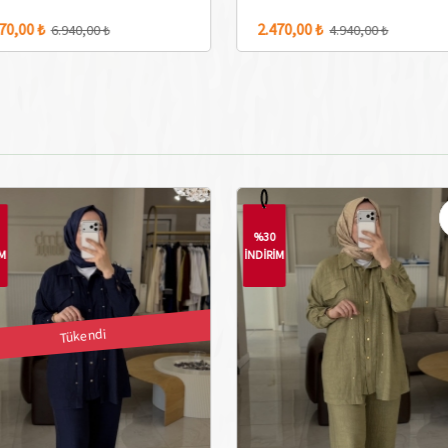
2.470,00 ₺
1.750,00 ₺
4.940,00 ₺
3.500,0
%30
%30
İNDİRİM
İNDİRİM