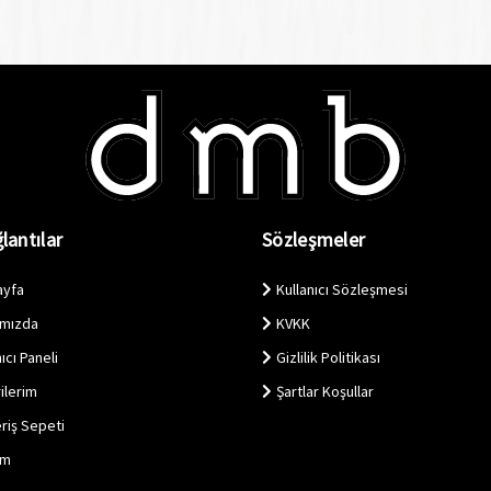
lantılar
Sözleşmeler
ayfa
Kullanıcı Sözleşmesi
ımızda
KVKK
ıcı Paneli
Gizlilik Politikası
ilerim
Şartlar Koşullar
eriş Sepeti
im