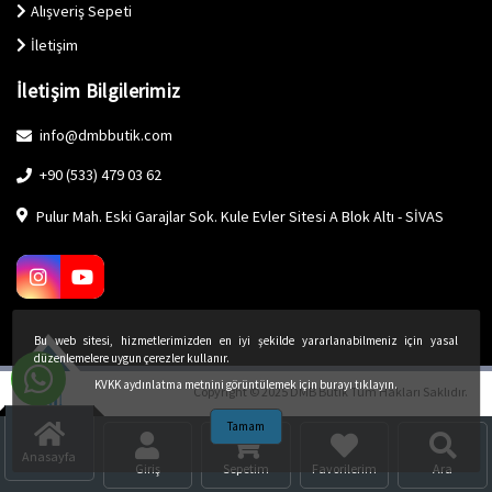
Alışveriş Sepeti
İletişim
İletişim Bilgilerimiz
info@dmbbutik.com
+90 (533) 479 03 62
Pulur Mah. Eski Garajlar Sok. Kule Evler Sitesi A Blok Altı - SİVAS
Bu web sitesi, hizmetlerimizden en iyi şekilde yararlanabilmeniz için yasal
düzenlemelere uygun çerezler kullanır.
KVKK aydınlatma metnini görüntülemek için burayı tıklayın.
Copyright © 2025 DMB Butik Tüm Hakları Saklıdır.
Tamam
Anasayfa
Giriş
Sepetim
Favorilerim
Ara