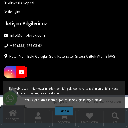
Alışveriş Sepeti
İletişim
İletişim Bilgilerimiz
info@dmbbutik.com
+90 (533) 479 03 62
Pulur Mah. Eski Garajlar Sok. Kule Evler Sitesi A Blok Altı - SİVAS
Bu web sitesi, hizmetlerimizden en iyi şekilde yararlanabilmeniz için yasal
düzenlemelere uygun çerezler kullanır.
KVKK aydınlatma metnini görüntülemek için burayı tıklayın.
Copyright © 2025 DMB Butik Tüm Hakları Saklıdır.
Tamam
Anasayfa
Giriş
Sepetim
Favorilerim
Ara