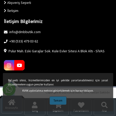
Alışveriş Sepeti
İletişim
İletişim Bilgilerimiz
info@dmbbutik.com
+90 (533) 479 03 62
Pulur Mah. Eski Garajlar Sok. Kule Evler Sitesi A Blok Altı - SİVAS
Bu web sitesi, hizmetlerimizden en iyi şekilde yararlanabilmeniz için yasal
düzenlemelere uygun çerezler kullanır.
KVKK aydınlatma metnini görüntülemek için burayı tıklayın.
Copyright © 2025 DMB Butik Tüm Hakları Saklıdır.
Tamam
Anasayfa
Giriş
Sepetim
Favorilerim
Ara