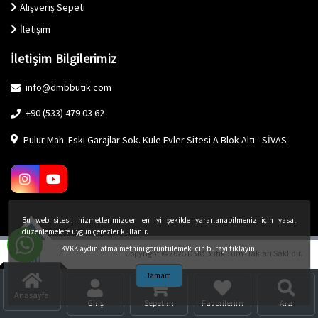
Alışveriş Sepeti
İletişim
İletişim Bilgilerimiz
info@dmbbutik.com
+90 (533) 479 03 62
Pulur Mah. Eski Garajlar Sok. Kule Evler Sitesi A Blok Altı - SİVAS
Bu web sitesi, hizmetlerimizden en iyi şekilde yararlanabilmeniz için yasal
düzenlemelere uygun çerezler kullanır.
KVKK aydınlatma metnini görüntülemek için burayı tıklayın.
Copyright © 2025 DMB Butik Tüm Hakları Saklıdır.
Tamam
Anasayfa
Giriş
Sepetim
Favorilerim
Ara