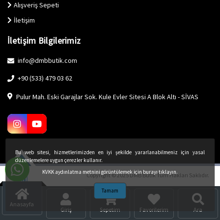
Alışveriş Sepeti
İletişim
İletişim Bilgilerimiz
info@dmbbutik.com
+90 (533) 479 03 62
Pulur Mah. Eski Garajlar Sok. Kule Evler Sitesi A Blok Altı - SİVAS
Bu web sitesi, hizmetlerimizden en iyi şekilde yararlanabilmeniz için yasal
düzenlemelere uygun çerezler kullanır.
KVKK aydınlatma metnini görüntülemek için burayı tıklayın.
Copyright © 2025 DMB Butik Tüm Hakları Saklıdır.
Tamam
Anasayfa
Giriş
Sepetim
Favorilerim
Ara