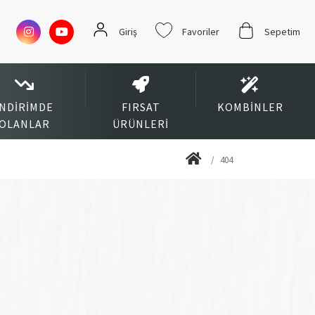
Giriş
Favoriler
Sepetim
İNDIRIMDE
FIRSAT
KOMBINLER
OLANLAR
ÜRÜNLERI
404