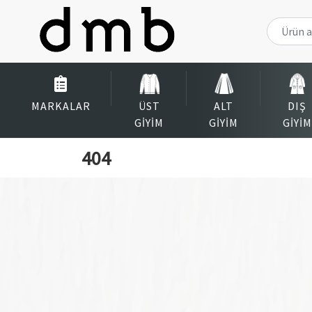
MARKALAR
ÜST
ALT
DIŞ
GIYIM
GIYIM
GIYIM
404