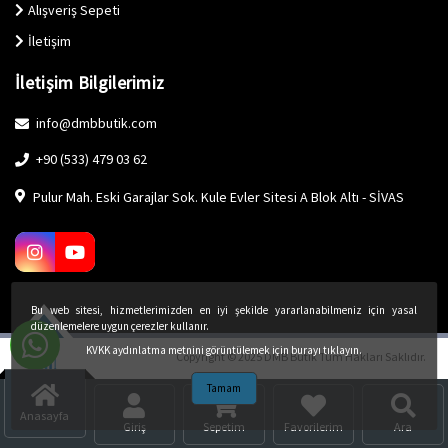
Alışveriş Sepeti
İletişim
İletişim Bilgilerimiz
info@dmbbutik.com
+90 (533) 479 03 62
Pulur Mah. Eski Garajlar Sok. Kule Evler Sitesi A Blok Altı - SİVAS
Bu web sitesi, hizmetlerimizden en iyi şekilde yararlanabilmeniz için yasal
düzenlemelere uygun çerezler kullanır.
KVKK aydınlatma metnini görüntülemek için burayı tıklayın.
Copyright © 2025 DMB Butik Tüm Hakları Saklıdır.
Tamam
Anasayfa
Giriş
Sepetim
Favorilerim
Ara