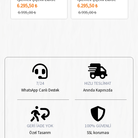
3 Adet Renk Seçeneği
3 Adet Renk Seçeneği
2 
6.295,50 ₺
6.295,50 ₺
6.995,00 ₺
6.995,00 ₺
7/24
HIZLI TESLİMAT
WhatsApp Canlı Destek
Anında Kapınızda
GERİ İADE YOK
100% GÜVENLİ
Özel Tasarım
SSL koruması