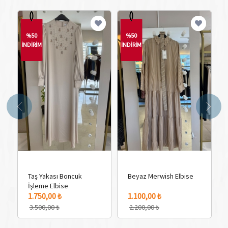
%50
%50
İNDİRİM
İNDİRİM
Taş Yakası Boncuk
Beyaz Merwish Elbise
İşleme Elbise
1 Adet Renk Seçeneği
1 Adet Renk Seçeneği
1.750,00 ₺
1.100,00 ₺
3.500,00 ₺
2.200,00 ₺