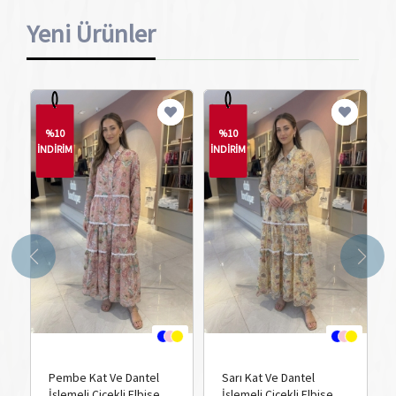
Yeni Ürünler
%10
%10
İNDİRİM
İNDİRİM
İN
Pembe Kat Ve Dantel
Sarı Kat Ve Dantel
İşlemeli Çiçekli Elbise
İşlemeli Çiçekli Elbise