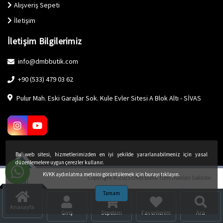
Alışveriş Sepeti
İletişim
İletişim Bilgilerimiz
info@dmbbutik.com
+90 (533) 479 03 62
Pulur Mah. Eski Garajlar Sok. Kule Evler Sitesi A Blok Altı - SİVAS
Bu web sitesi, hizmetlerimizden en iyi şekilde yararlanabilmeniz için yasal
düzenlemelere uygun çerezler kullanır.
KVKK aydınlatma metnini görüntülemek için burayı tıklayın.
Copyright © 2025 DMB Butik Tüm Hakları Saklıdır.
Tamam
Anasayfa
Giriş
Sepetim
Favorilerim
Ara