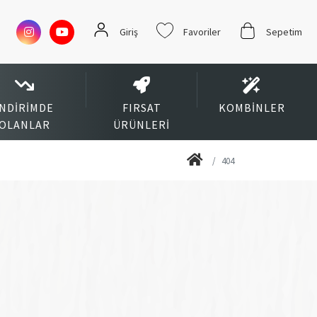
Giriş
Favoriler
Sepetim
İNDIRIMDE
FIRSAT
KOMBINLER
OLANLAR
ÜRÜNLERI
404