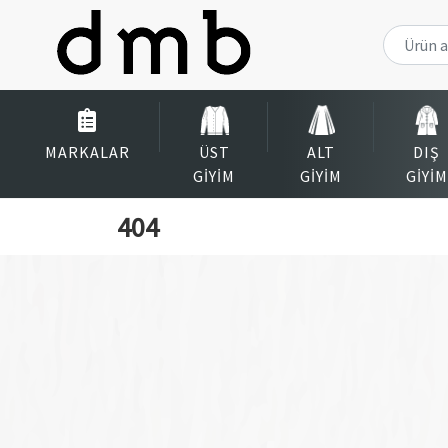
MARKALAR
ÜST
ALT
DIŞ
GIYIM
GIYIM
GIYIM
404