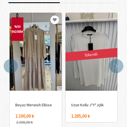
%50
İNDİRİM
İN
Tükendi
Beyaz Merwish Elbise
Uzun Kollu J*!!*Jçlik
1 Adet Renk Seçeneği
1.100,00 ₺
1.295,00 ₺
2.200,00 ₺