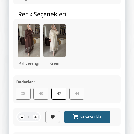
Renk Seçenekleri
Kahverengi
Krem
Bedenler :
38
40
42
44
-
+
Sepete Ekle