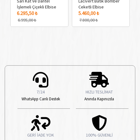
Sarı Kat Ve Dantel
Lacivert Batik Bomber
İşlemeli Çiçekli Elbise
Ceketli Elbise
3 Adet Renk Seçeneği
2 Adet Renk Seçeneği
1 
6.295,50 ₺
5.460,00 ₺
6.995,00 ₺
7.800,00 ₺
7/24
HIZLI TESLİMAT
WhatsApp Canlı Destek
Anında Kapınızda
GERİ İADE YOK
100% GÜVENLİ