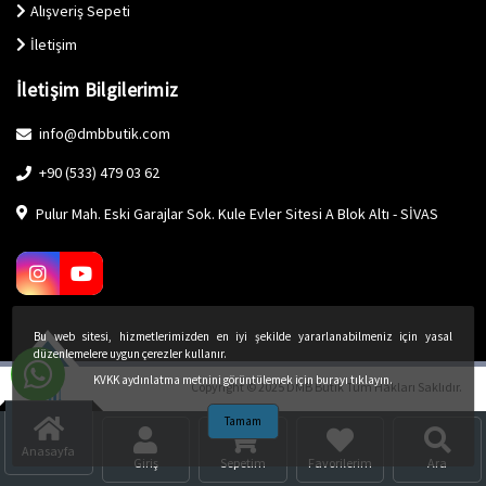
Alışveriş Sepeti
İletişim
İletişim Bilgilerimiz
info@dmbbutik.com
+90 (533) 479 03 62
Pulur Mah. Eski Garajlar Sok. Kule Evler Sitesi A Blok Altı - SİVAS
Bu web sitesi, hizmetlerimizden en iyi şekilde yararlanabilmeniz için yasal
düzenlemelere uygun çerezler kullanır.
KVKK aydınlatma metnini görüntülemek için burayı tıklayın.
Copyright © 2025 DMB Butik Tüm Hakları Saklıdır.
Tamam
Anasayfa
Giriş
Sepetim
Favorilerim
Ara