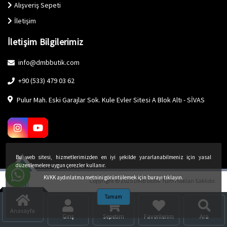
Alışveriş Sepeti
İletişim
İletişim Bilgilerimiz
info@dmbbutik.com
+90 (533) 479 03 62
Pulur Mah. Eski Garajlar Sok. Kule Evler Sitesi A Blok Altı - SİVAS
Bu web sitesi, hizmetlerimizden en iyi şekilde yararlanabilmeniz için yasal
düzenlemelere uygun çerezler kullanır.
KVKK aydınlatma metnini görüntülemek için burayı tıklayın.
Copyright © 2025 DMB Butik Tüm Hakları Saklıdır.
Tamam
Anasayfa
Giriş
Sepetim
Favorilerim
Ara