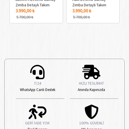
Zımba Detaylı Takım
Zımba Detaylı Takım
3 Adet Renk Seçeneği
3 
3.990,00 ₺
3.990,00 ₺
5.700,00 ₺
5.700,00 ₺
7/24
HIZLI TESLİMAT
WhatsApp Canlı Destek
Anında Kapınızda
GERİ İADE YOK
100% GÜVENLİ