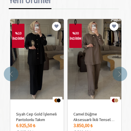
Yeni Ürünler
%10
%30
İNDİRİM
İNDİRİM
İN
Siyah Cep Gold İşlemeli
Camel Düğme
Pantolonlu Takım
Aksesuarlı İkili Tensel
2 Adet Renk Seçeneği
2 Adet Renk Seçeneği
2 
6.925,50 ₺
Takım
3.850,00 ₺