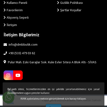
Kullanıcı Paneli
Gizlilik Politikası
Favorilerim
Şartlar Koşullar
Alışveriş Sepeti
İletişim
İletişim Bilgilerimiz
info@dmbbutik.com
+90 (533) 479 03 62
Pulur Mah. Eski Garajlar Sok. Kule Evler Sitesi A Blok Altı - SİVAS
Bu web sitesi, hizmetlerimizden en iyi şekilde yararlanabilmeniz için yasal
düzenlemelere uygun çerezler kullanır.
KVKK aydınlatma metnini görüntülemek için burayı tıklayın.
Copyright © 2025 DMB Butik Tüm Hakları Saklıdır.