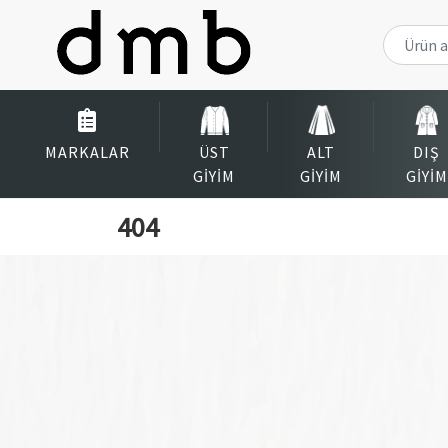
MARKALAR
ÜST
ALT
DIŞ
GIYIM
GIYIM
GIYIM
404