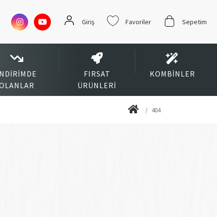
Giriş
Favoriler
Sepetim
İNDIRIMDE
FIRSAT
KOMBINLER
OLANLAR
ÜRÜNLERI
404