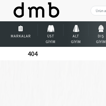
MARKALAR
ÜST
ALT
DIŞ
GIYIM
GIYIM
GIYIM
404