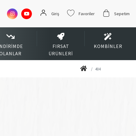
Giriş
Favoriler
Sepetim
İNDIRIMDE
FIRSAT
KOMBINLER
OLANLAR
ÜRÜNLERI
404