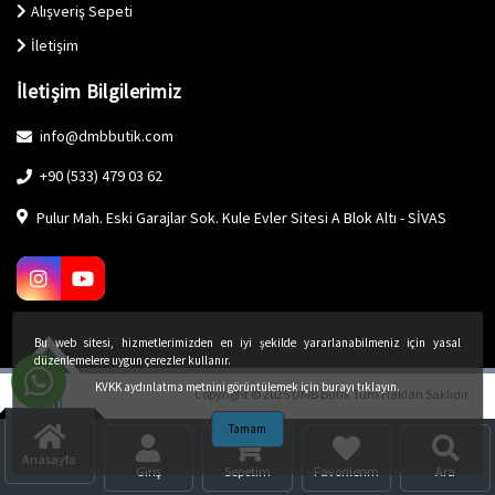
Alışveriş Sepeti
İletişim
İletişim Bilgilerimiz
info@dmbbutik.com
+90 (533) 479 03 62
Pulur Mah. Eski Garajlar Sok. Kule Evler Sitesi A Blok Altı - SİVAS
Bu web sitesi, hizmetlerimizden en iyi şekilde yararlanabilmeniz için yasal
düzenlemelere uygun çerezler kullanır.
KVKK aydınlatma metnini görüntülemek için burayı tıklayın.
Copyright © 2025 DMB Butik Tüm Hakları Saklıdır.
Tamam
Anasayfa
Giriş
Sepetim
Favorilerim
Ara