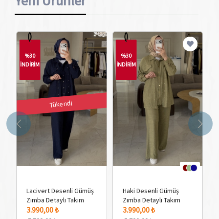
Yeni Ürünler
%30
%30
İNDİRİM
İNDİRİM
İN
Tükendi
Lacivert Desenli Gümüş
Haki Desenli Gümüş
Zımba Detaylı Takım
Zımba Detaylı Takım
3 Adet Renk Seçeneği
3 
3.990,00 ₺
3.990,00 ₺