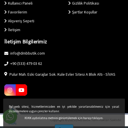
Kullanıcı Paneli
Gizlilik Politikası
Favorilerim
Şartlar Koşullar
Alışveriş Sepeti
İletişim
İletişim Bilgilerimiz
info@dmbbutik.com
+90 (533) 479 03 62
Pulur Mah. Eski Garajlar Sok. Kule Evler Sitesi A Blok Altı - SİVAS
Bu web sitesi, hizmetlerimizden en iyi şekilde yararlanabilmeniz için yasal
düzenlemelere uygun çerezler kullanır.
KVKK aydınlatma metnini görüntülemek için burayı tıklayın.
Copyright © 2025 DMB Butik Tüm Hakları Saklıdır.